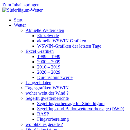
Zum Inhalt springen
Süderlügum-Wetter
Start
Wetter
Aktuelle Wetterdaten
Einzelwerte
aktuelle WSWIN Grafiken
WSWIN-Grafiken der letzten Tage
Excel-Grafiken
1989 – 1999
2000 – 2009
2010 – 2019
2020 – 2029
Durchschnittswerte
Langzeitdaten
Tagesgrafiken WSWIN
woher weht der Wind ?
Segelflugwetterberichte
Segelflugvorhersage für Süderlügum
Segelflug- und Ballonwettervorhersage (DWD)
RASP
Flugvorbereitung
wo blitzt es gerade ?
Die Wetterstation