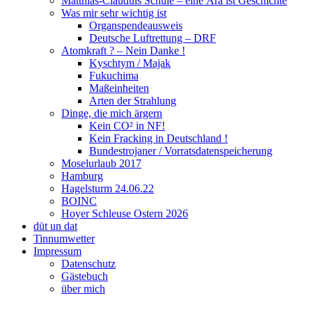
Matthias-Clauduis Schule – eine Ära ist Geschichte
Was mir sehr wichtig ist
Organspendeausweis
Deutsche Luftrettung – DRF
Atomkraft ? – Nein Danke !
Kyschtym / Majak
Fukuchima
Maßeinheiten
Arten der Strahlung
Dinge, die mich ärgern
Kein CO² in NF!
Kein Fracking in Deutschland !
Bundestrojaner / Vorratsdatenspeicherung
Moselurlaub 2017
Hamburg
Hagelsturm 24.06.22
BOINC
Hoyer Schleuse Ostern 2026
düt un dat
Tinnumwetter
Impressum
Datenschutz
Gästebuch
über mich