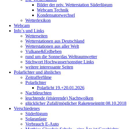
Bilder der priv. Wetterstation Süderlügum
Webcam Technik
Kondensatorwechsel
Wetterlexikon
Webcam
Info´s und Links
Wetterseiten
Wetterstationen aus Deutschland
Wetterstationen aus aller Welt
Vulkane&Erdbeben
rund um die Sonne/das Weltraumwetter
Stichwort Hochwasser/sonstige Links
weitere interessante Seiten
Polarlichter und ähnliches
Zeitrafferfilme
Polarlichter
Polarlicht 19.+20.01.2026
Nachtleuchten
leuchtende (irisierende) Nachtwolken
glücklicher Zufall/möglicher Raketeneintritt 08.10.2018
Verschiedenes
Süderlügum
Solaranlage
Verbrauch E-Auto