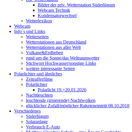
Bilder der priv. Wetterstation Süderlügum
Webcam Technik
Kondensatorwechsel
Wetterlexikon
Webcam
Info´s und Links
Wetterseiten
Wetterstationen aus Deutschland
Wetterstationen aus aller Welt
Vulkane&Erdbeben
rund um die Sonne/das Weltraumwetter
Stichwort Hochwasser/sonstige Links
weitere interessante Seiten
Polarlichter und ähnliches
Zeitrafferfilme
Polarlichter
Polarlicht 19.+20.01.2026
Nachtleuchten
leuchtende (irisierende) Nachtwolken
glücklicher Zufall/möglicher Raketeneintritt 08.10.2018
Verschiedenes
Süderlügum
Solaranlage
Verbrauch E-Auto