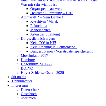
Matthias-Clauduis Schule – eine Ära ist Geschichte
Was mir sehr wichtig ist
Organspendeausweis
Deutsche Luftrettung – DRF
Atomkraft ? – Nein Danke !
Kyschtym / Majak
Fukuchima
Maßeinheiten
Arten der Strahlung
Dinge, die mich ärgern
Kein CO² in NF!
Kein Fracking in Deutschland !
Bundestrojaner / Vorratsdatenspeicherung
Moselurlaub 2017
Hamburg
Hagelsturm 24.06.22
BOINC
Hoyer Schleuse Ostern 2026
düt un dat
Tinnumwetter
Impressum
Datenschutz
Gästebuch
über mich