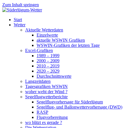
Zum Inhalt springen
Süderlügum-Wetter
Start
Wetter
Aktuelle Wetterdaten
Einzelwerte
aktuelle WSWIN Grafiken
WSWIN-Grafiken der letzten Tage
Excel-Grafiken
1989 – 1999
2000 – 2009
2010 – 2019
2020 – 2029
Durchschnittswerte
Langzeitdaten
Tagesgrafiken WSWIN
woher weht der Wind ?
Segelflugwetterberichte
Segelflugvorhersage für Süderlügum
Segelflug- und Ballonwettervorhersage (DWD)
RASP
Flugvorbereitung
wo blitzt es gerade ?
Die Wetterstation