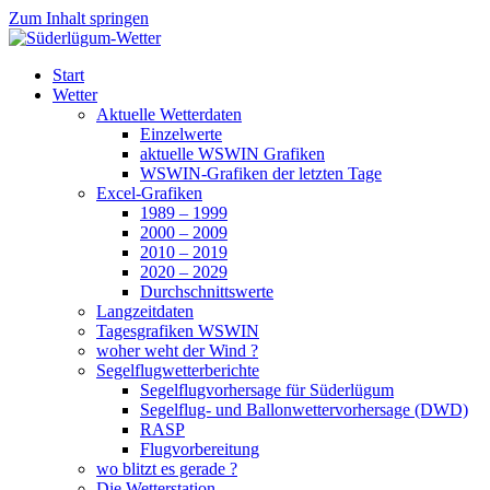
Zum Inhalt springen
Süderlügum-Wetter
Start
Wetter
Aktuelle Wetterdaten
Einzelwerte
aktuelle WSWIN Grafiken
WSWIN-Grafiken der letzten Tage
Excel-Grafiken
1989 – 1999
2000 – 2009
2010 – 2019
2020 – 2029
Durchschnittswerte
Langzeitdaten
Tagesgrafiken WSWIN
woher weht der Wind ?
Segelflugwetterberichte
Segelflugvorhersage für Süderlügum
Segelflug- und Ballonwettervorhersage (DWD)
RASP
Flugvorbereitung
wo blitzt es gerade ?
Die Wetterstation