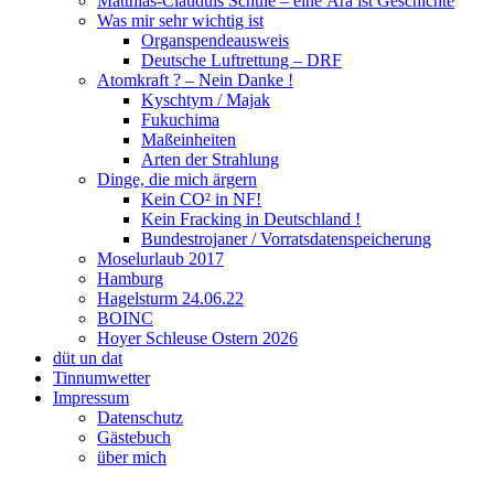
Matthias-Clauduis Schule – eine Ära ist Geschichte
Was mir sehr wichtig ist
Organspendeausweis
Deutsche Luftrettung – DRF
Atomkraft ? – Nein Danke !
Kyschtym / Majak
Fukuchima
Maßeinheiten
Arten der Strahlung
Dinge, die mich ärgern
Kein CO² in NF!
Kein Fracking in Deutschland !
Bundestrojaner / Vorratsdatenspeicherung
Moselurlaub 2017
Hamburg
Hagelsturm 24.06.22
BOINC
Hoyer Schleuse Ostern 2026
düt un dat
Tinnumwetter
Impressum
Datenschutz
Gästebuch
über mich