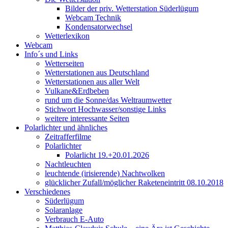
Bilder der priv. Wetterstation Süderlügum
Webcam Technik
Kondensatorwechsel
Wetterlexikon
Webcam
Info´s und Links
Wetterseiten
Wetterstationen aus Deutschland
Wetterstationen aus aller Welt
Vulkane&Erdbeben
rund um die Sonne/das Weltraumwetter
Stichwort Hochwasser/sonstige Links
weitere interessante Seiten
Polarlichter und ähnliches
Zeitrafferfilme
Polarlichter
Polarlicht 19.+20.01.2026
Nachtleuchten
leuchtende (irisierende) Nachtwolken
glücklicher Zufall/möglicher Raketeneintritt 08.10.2018
Verschiedenes
Süderlügum
Solaranlage
Verbrauch E-Auto