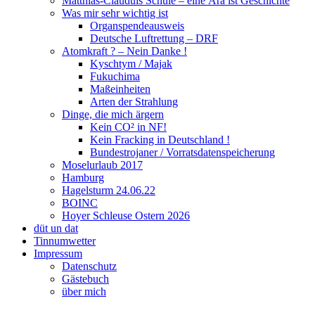
Matthias-Clauduis Schule – eine Ära ist Geschichte
Was mir sehr wichtig ist
Organspendeausweis
Deutsche Luftrettung – DRF
Atomkraft ? – Nein Danke !
Kyschtym / Majak
Fukuchima
Maßeinheiten
Arten der Strahlung
Dinge, die mich ärgern
Kein CO² in NF!
Kein Fracking in Deutschland !
Bundestrojaner / Vorratsdatenspeicherung
Moselurlaub 2017
Hamburg
Hagelsturm 24.06.22
BOINC
Hoyer Schleuse Ostern 2026
düt un dat
Tinnumwetter
Impressum
Datenschutz
Gästebuch
über mich