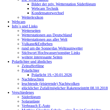
Bilder der priv. Wetterstation Süderlügum
Webcam Technik
Kondensatorwechsel
Wetterlexikon
Webcam
Info´s und Links
Wetterseiten
Wetterstationen aus Deutschland
Wetterstationen aus aller Welt
Vulkane&Erdbeben
rund um die Sonne/das Weltraumwetter
Stichwort Hochwasser/sonstige Links
weitere interessante Seiten
Polarlichter und ähnliches
Zeitrafferfilme
Polarlichter
Polarlicht 19.+20.01.2026
Nachtleuchten
leuchtende (irisierende) Nachtwolken
glücklicher Zufall/möglicher Raketeneintritt 08.10.2018
Verschiedenes
Süderlügum
Solaranlage
Verbrauch E-Auto