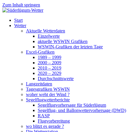
Zum Inhalt springen
Süderlügum-Wetter
Start
Wetter
Aktuelle Wetterdaten
Einzelwerte
aktuelle WSWIN Grafiken
WSWIN-Grafiken der letzten Tage
Excel-Grafiken
1989 – 1999
2000 – 2009
2010 – 2019
2020 – 2029
Durchschnittswerte
Langzeitdaten
Tagesgrafiken WSWIN
woher weht der Wind ?
Segelflugwetterberichte
Segelflugvorhersage für Süderlügum
Segelflug- und Ballonwettervorhersage (DWD)
RASP
Flugvorbereitung
wo blitzt es gerade ?
Die Wetterstation