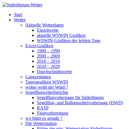
Zum
Inhalt
Süderlügum-Wetter
Start
springen
Wetter
Aktuelle Wetterdaten
Einzelwerte
aktuelle WSWIN Grafiken
WSWIN-Grafiken der letzten Tage
Excel-Grafiken
1989 – 1999
2000 – 2009
2010 – 2019
2020 – 2029
Durchschnittswerte
Langzeitdaten
Tagesgrafiken WSWIN
woher weht der Wind ?
Segelflugwetterberichte
Segelflugvorhersage für Süderlügum
Segelflug- und Ballonwettervorhersage (DWD)
RASP
Flugvorbereitung
wo blitzt es gerade ?
Die Wetterstation
Bilder der priv. Wetterstation Süderlügum