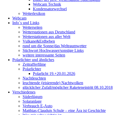
Webcam Technik
Kondensatorwechsel
Wetterlexikon
Webcam
Info´s und Links
Wetterseiten
Wetterstationen aus Deutschland
Wetterstationen aus aller Welt
Vulkane&Erdbeben
rund um die Sonne/das Weltraumwetter
Stichwort Hochwasser/sonstige Links
weitere interessante Seiten
Polarlichter und ähnliches
Zeitrafferfilme
Polarlichter
Polarlicht 19.+20.01.2026
Nachtleuchten
leuchtende (irisierende) Nachtwolken
glücklicher Zufall/möglicher Raketeneintritt 08.10.2018
Verschiedenes
Süderlügum
Solaranlage
Verbrauch E-Auto
Matthias-Clauduis Schule – eine Ära ist Geschichte