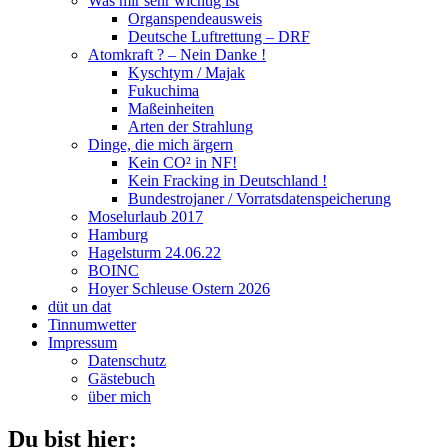
Was mir sehr wichtig ist
Organspendeausweis
Deutsche Luftrettung – DRF
Atomkraft ? – Nein Danke !
Kyschtym / Majak
Fukuchima
Maßeinheiten
Arten der Strahlung
Dinge, die mich ärgern
Kein CO² in NF!
Kein Fracking in Deutschland !
Bundestrojaner / Vorratsdatenspeicherung
Moselurlaub 2017
Hamburg
Hagelsturm 24.06.22
BOINC
Hoyer Schleuse Ostern 2026
düt un dat
Tinnumwetter
Impressum
Datenschutz
Gästebuch
über mich
Du bist hier: