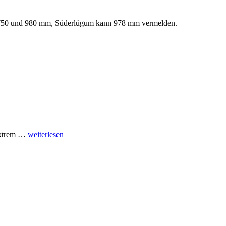
n 750 und 980 mm, Süderlügum kann 978 mm vermelden.
“Wetter
 extrem …
weiterlesen
Dezember
2025”