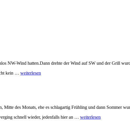
senlos NW-Wind hatten.Dann drehte der Wind auf SW und der Grill wur
“Juni
echt kein …
weiterlesen
2026
–
ein
Monat
der
Gegensätze”
igen, Mitte des Monats, ehe es schlagartig Frühling und dann Sommer wu
“Mai
rging schnell wieder, jedenfalls hier an …
weiterlesen
2026”