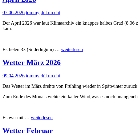
07.06.2026
tommy
düt un dat
Der April 2026 war laut Klimaarchiv ein knappes halbes Grad (8.06 
kam.
“April
Es fielen 33 (Süderlügum) …
weiterlesen
2026”
Wetter März 2026
09.04.2026
tommy
düt un dat
Das Wetter im März drehte von Frühling wieder in Spätwinter zurück
Zum Ende des Monats wehte ein kalter Wind,was es noch unangeneh
“Wetter
Es war mit …
weiterlesen
März
2026”
Wetter Februar