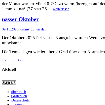
der Monat war im Mittel 0,7°C zu warm,(bezogen auf d
“November
1 mm zu naß (77 statt 76
…
weiterlesen
2025”
nasser Oktober
09.11.2025
tommy
düt un dat
Der Oktober 2025 fiel sehr naß aus,teils wurden Werte v
unbekannt.
Die Temps lagen wieder über 2 Grad über dem Normalen
1
2
3
…
13
»
Aktuell
über mich
Gästebuch
Datenschutz
Impressum