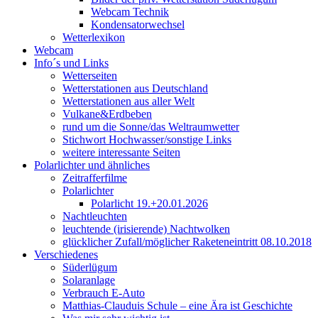
Webcam Technik
Kondensatorwechsel
Wetterlexikon
Webcam
Info´s und Links
Wetterseiten
Wetterstationen aus Deutschland
Wetterstationen aus aller Welt
Vulkane&Erdbeben
rund um die Sonne/das Weltraumwetter
Stichwort Hochwasser/sonstige Links
weitere interessante Seiten
Polarlichter und ähnliches
Zeitrafferfilme
Polarlichter
Polarlicht 19.+20.01.2026
Nachtleuchten
leuchtende (irisierende) Nachtwolken
glücklicher Zufall/möglicher Raketeneintritt 08.10.2018
Verschiedenes
Süderlügum
Solaranlage
Verbrauch E-Auto
Matthias-Clauduis Schule – eine Ära ist Geschichte