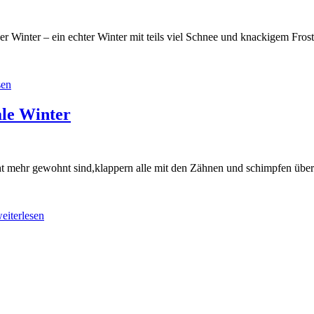
er Winter – ein echter Winter mit teils viel Schnee und knackigem Fros
“Wetter
sen
Februar”
le Winter
ht mehr gewohnt sind,klappern alle mit den Zähnen und schimpfen über
“Januar
eiterlesen
2026
–
der
ungewohnte
ganz
normale
Winter”