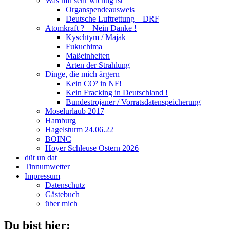
Was mir sehr wichtig ist
Organspendeausweis
Deutsche Luftrettung – DRF
Atomkraft ? – Nein Danke !
Kyschtym / Majak
Fukuchima
Maßeinheiten
Arten der Strahlung
Dinge, die mich ärgern
Kein CO² in NF!
Kein Fracking in Deutschland !
Bundestrojaner / Vorratsdatenspeicherung
Moselurlaub 2017
Hamburg
Hagelsturm 24.06.22
BOINC
Hoyer Schleuse Ostern 2026
düt un dat
Tinnumwetter
Impressum
Datenschutz
Gästebuch
über mich
Du bist hier: