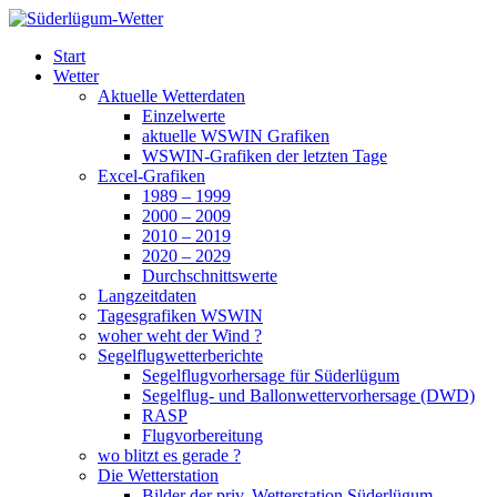
Zum
Inhalt
Süderlügum-Wetter
Start
springen
Wetter
Aktuelle Wetterdaten
Einzelwerte
aktuelle WSWIN Grafiken
WSWIN-Grafiken der letzten Tage
Excel-Grafiken
1989 – 1999
2000 – 2009
2010 – 2019
2020 – 2029
Durchschnittswerte
Langzeitdaten
Tagesgrafiken WSWIN
woher weht der Wind ?
Segelflugwetterberichte
Segelflugvorhersage für Süderlügum
Segelflug- und Ballonwettervorhersage (DWD)
RASP
Flugvorbereitung
wo blitzt es gerade ?
Die Wetterstation
Bilder der priv. Wetterstation Süderlügum