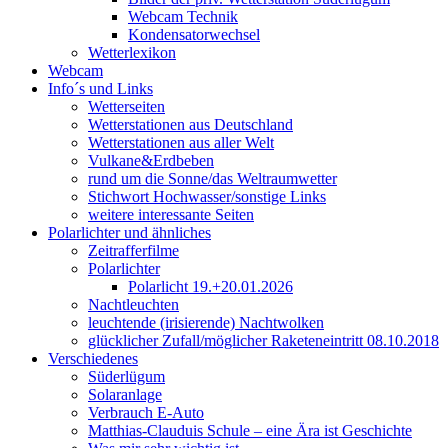
Webcam Technik
Kondensatorwechsel
Wetterlexikon
Webcam
Info´s und Links
Wetterseiten
Wetterstationen aus Deutschland
Wetterstationen aus aller Welt
Vulkane&Erdbeben
rund um die Sonne/das Weltraumwetter
Stichwort Hochwasser/sonstige Links
weitere interessante Seiten
Polarlichter und ähnliches
Zeitrafferfilme
Polarlichter
Polarlicht 19.+20.01.2026
Nachtleuchten
leuchtende (irisierende) Nachtwolken
glücklicher Zufall/möglicher Raketeneintritt 08.10.2018
Verschiedenes
Süderlügum
Solaranlage
Verbrauch E-Auto
Matthias-Clauduis Schule – eine Ära ist Geschichte