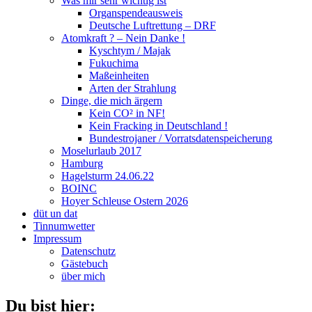
Was mir sehr wichtig ist
Organspendeausweis
Deutsche Luftrettung – DRF
Atomkraft ? – Nein Danke !
Kyschtym / Majak
Fukuchima
Maßeinheiten
Arten der Strahlung
Dinge, die mich ärgern
Kein CO² in NF!
Kein Fracking in Deutschland !
Bundestrojaner / Vorratsdatenspeicherung
Moselurlaub 2017
Hamburg
Hagelsturm 24.06.22
BOINC
Hoyer Schleuse Ostern 2026
düt un dat
Tinnumwetter
Impressum
Datenschutz
Gästebuch
über mich
Du bist hier: