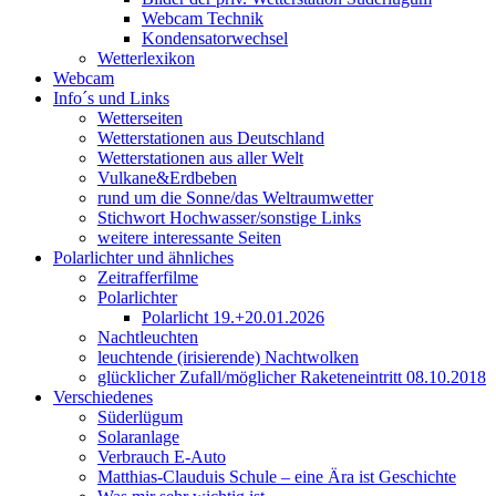
Webcam Technik
Kondensatorwechsel
Wetterlexikon
Webcam
Info´s und Links
Wetterseiten
Wetterstationen aus Deutschland
Wetterstationen aus aller Welt
Vulkane&Erdbeben
rund um die Sonne/das Weltraumwetter
Stichwort Hochwasser/sonstige Links
weitere interessante Seiten
Polarlichter und ähnliches
Zeitrafferfilme
Polarlichter
Polarlicht 19.+20.01.2026
Nachtleuchten
leuchtende (irisierende) Nachtwolken
glücklicher Zufall/möglicher Raketeneintritt 08.10.2018
Verschiedenes
Süderlügum
Solaranlage
Verbrauch E-Auto
Matthias-Clauduis Schule – eine Ära ist Geschichte