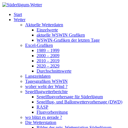
Zum
Inhalt
Süderlügum-Wetter
Start
springen
Wetter
Aktuelle Wetterdaten
Einzelwerte
aktuelle WSWIN Grafiken
WSWIN-Grafiken der letzten Tage
Excel-Grafiken
1989 – 1999
2000 – 2009
2010 – 2019
2020 – 2029
Durchschnittswerte
Langzeitdaten
Tagesgrafiken WSWIN
woher weht der Wind ?
Segelflugwetterberichte
Segelflugvorhersage für Süderlügum
Segelflug- und Ballonwettervorhersage (DWD)
RASP
Flugvorbereitung
wo blitzt es gerade ?
Die Wetterstation
Bilder der priv. Wetterstation Süderlügum