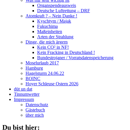
Was mir sehr wichtig ist
Organspendeausweis
Deutsche Luftrettung – DRF
Atomkraft ? – Nein Danke !
Kyschtym / Majak
Fukuchima
Maßeinheiten
Arten der Strahlung
Dinge, die mich ärgern
Kein CO² in NF!
Kein Fracking in Deutschland !
Bundestrojaner / Vorratsdatenspeicherung
Moselurlaub 2017
Hamburg
Hagelsturm 24.06.22
BOINC
Hoyer Schleuse Ostern 2026
düt un dat
Tinnumwetter
Impressum
Datenschutz
Gästebuch
über mich
Du bist hier: