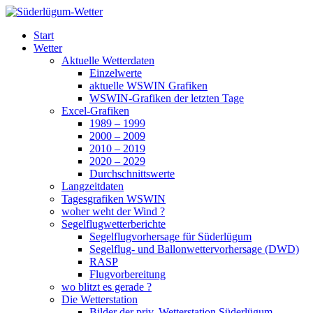
Zum
Inhalt
Süderlügum-Wetter
Start
springen
Wetter
Aktuelle Wetterdaten
Einzelwerte
aktuelle WSWIN Grafiken
WSWIN-Grafiken der letzten Tage
Excel-Grafiken
1989 – 1999
2000 – 2009
2010 – 2019
2020 – 2029
Durchschnittswerte
Langzeitdaten
Tagesgrafiken WSWIN
woher weht der Wind ?
Segelflugwetterberichte
Segelflugvorhersage für Süderlügum
Segelflug- und Ballonwettervorhersage (DWD)
RASP
Flugvorbereitung
wo blitzt es gerade ?
Die Wetterstation
Bilder der priv. Wetterstation Süderlügum