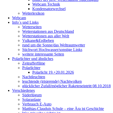
Webcam Technik
Kondensatorwechsel
Wetterlexikon
Webcam
Info´s und Links
Wetterseiten
Wetterstationen aus Deutschland
Wetterstationen aus aller Welt
Vulkane&Erdbeben
rund um die Sonne/das Weltraumwetter
Stichwort Hochwasser/sonstige Links
weitere interessante Seiten
Polarlichter und ähnliches
Zeitrafferfilme
Polarlichter
Polarlicht 19.+20.01.2026
Nachtleuchten
leuchtende (irisierende) Nachtwolken
glücklicher Zufall/möglicher Raketeneintritt 08.10.2018
Verschiedenes
Süderlügum
Solaranlage
Verbrauch E-Auto
Matthias-Clauduis Schule – eine Ära ist Geschichte