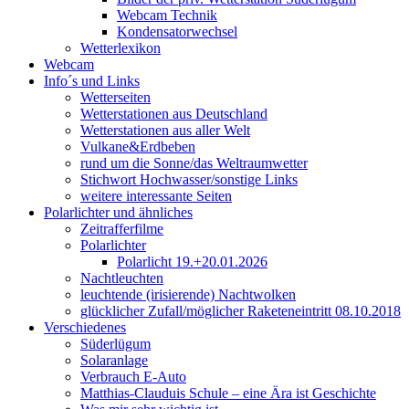
Webcam Technik
Kondensatorwechsel
Wetterlexikon
Webcam
Info´s und Links
Wetterseiten
Wetterstationen aus Deutschland
Wetterstationen aus aller Welt
Vulkane&Erdbeben
rund um die Sonne/das Weltraumwetter
Stichwort Hochwasser/sonstige Links
weitere interessante Seiten
Polarlichter und ähnliches
Zeitrafferfilme
Polarlichter
Polarlicht 19.+20.01.2026
Nachtleuchten
leuchtende (irisierende) Nachtwolken
glücklicher Zufall/möglicher Raketeneintritt 08.10.2018
Verschiedenes
Süderlügum
Solaranlage
Verbrauch E-Auto
Matthias-Clauduis Schule – eine Ära ist Geschichte