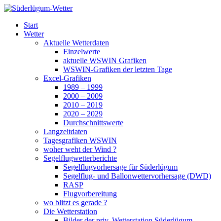
Zum
Inhalt
Süderlügum-Wetter
Start
springen
Wetter
Aktuelle Wetterdaten
Einzelwerte
aktuelle WSWIN Grafiken
WSWIN-Grafiken der letzten Tage
Excel-Grafiken
1989 – 1999
2000 – 2009
2010 – 2019
2020 – 2029
Durchschnittswerte
Langzeitdaten
Tagesgrafiken WSWIN
woher weht der Wind ?
Segelflugwetterberichte
Segelflugvorhersage für Süderlügum
Segelflug- und Ballonwettervorhersage (DWD)
RASP
Flugvorbereitung
wo blitzt es gerade ?
Die Wetterstation
Bilder der priv. Wetterstation Süderlügum