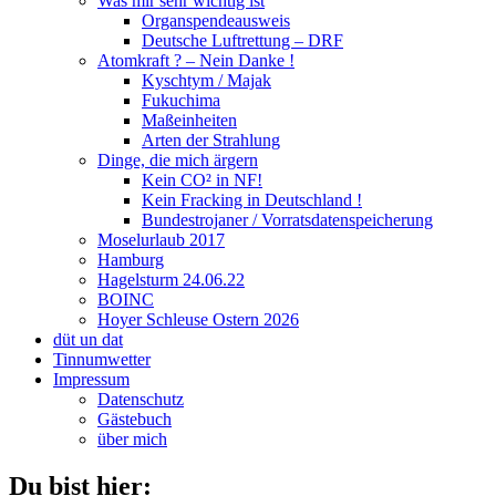
Was mir sehr wichtig ist
Organspendeausweis
Deutsche Luftrettung – DRF
Atomkraft ? – Nein Danke !
Kyschtym / Majak
Fukuchima
Maßeinheiten
Arten der Strahlung
Dinge, die mich ärgern
Kein CO² in NF!
Kein Fracking in Deutschland !
Bundestrojaner / Vorratsdatenspeicherung
Moselurlaub 2017
Hamburg
Hagelsturm 24.06.22
BOINC
Hoyer Schleuse Ostern 2026
düt un dat
Tinnumwetter
Impressum
Datenschutz
Gästebuch
über mich
Du bist hier: