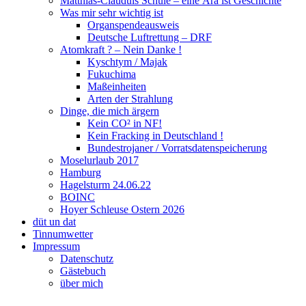
Matthias-Clauduis Schule – eine Ära ist Geschichte
Was mir sehr wichtig ist
Organspendeausweis
Deutsche Luftrettung – DRF
Atomkraft ? – Nein Danke !
Kyschtym / Majak
Fukuchima
Maßeinheiten
Arten der Strahlung
Dinge, die mich ärgern
Kein CO² in NF!
Kein Fracking in Deutschland !
Bundestrojaner / Vorratsdatenspeicherung
Moselurlaub 2017
Hamburg
Hagelsturm 24.06.22
BOINC
Hoyer Schleuse Ostern 2026
düt un dat
Tinnumwetter
Impressum
Datenschutz
Gästebuch
über mich