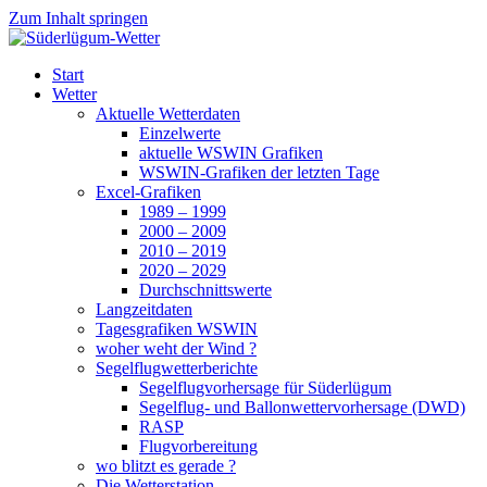
Zum Inhalt springen
Süderlügum-Wetter
Start
Wetter
Aktuelle Wetterdaten
Einzelwerte
aktuelle WSWIN Grafiken
WSWIN-Grafiken der letzten Tage
Excel-Grafiken
1989 – 1999
2000 – 2009
2010 – 2019
2020 – 2029
Durchschnittswerte
Langzeitdaten
Tagesgrafiken WSWIN
woher weht der Wind ?
Segelflugwetterberichte
Segelflugvorhersage für Süderlügum
Segelflug- und Ballonwettervorhersage (DWD)
RASP
Flugvorbereitung
wo blitzt es gerade ?
Die Wetterstation