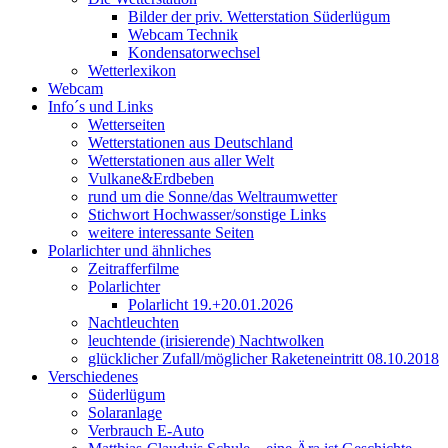
Bilder der priv. Wetterstation Süderlügum
Webcam Technik
Kondensatorwechsel
Wetterlexikon
Webcam
Info´s und Links
Wetterseiten
Wetterstationen aus Deutschland
Wetterstationen aus aller Welt
Vulkane&Erdbeben
rund um die Sonne/das Weltraumwetter
Stichwort Hochwasser/sonstige Links
weitere interessante Seiten
Polarlichter und ähnliches
Zeitrafferfilme
Polarlichter
Polarlicht 19.+20.01.2026
Nachtleuchten
leuchtende (irisierende) Nachtwolken
glücklicher Zufall/möglicher Raketeneintritt 08.10.2018
Verschiedenes
Süderlügum
Solaranlage
Verbrauch E-Auto