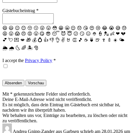
Gästebucheintrag
*
😄
😃
😉
😊
😚
😗
😜
😛
😳
😁
😬
😌
😞
😘
😍
😢
😂
😭
😅
😓
😩
😮
😱
😠
😡
😤
😋
😎
😴
😈
😇
😕
😏
😑
👲
👮
💂
👶
❤
💔
💕
💘
💌
💋
🎁
💰
💍
👍
👎
👌
✌️
🤘
👏
🎵
☕️
🍵
🍺
🍷
🍼
☀️
🌤
🌦
🌧
🌜
🌈
🏝
🎅
I accept the
Privacy Policy
*
Mit * gekennzeichnete Felder sind erforderlich.
Deine E-Mail-Adresse wird nicht veröffentlicht.
Es ist möglich, dass dein Eintrag im Gästebuch erst sichtbar ist,
nachdem wir ihn überprüft haben.
Wir behalten uns vor, Einträge zu bearbeiten, zu löschen oder nicht
zu veröffentlichen.
Andrea Gnipp-Zander
aus
Garbsen
schrieb am
28.01.2026
um