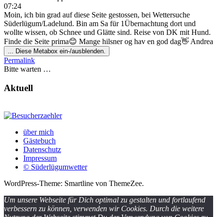
07:24
Moin, ich bin grad auf diese Seite gestossen, bei Wettersuche
Süderlügum/Ladelund. Bin am Sa für 1Übernachtung dort und
wollte wissen, ob Schnee und Glätte sind. Reise von DK mit Hund.
Finde die Seite prima😊 Mange hilsner og hav en god dag👋 Andrea
...
Diese Metabox ein-/ausblenden.
Permalink
Bitte warten …
Aktuell
über mich
Gästebuch
Datenschutz
Impressum
© Süderlügumwetter
WordPress-Theme: Smartline von ThemeZee.
Um unsere Webseite für Dich optimal zu gestalten und fortlaufend
verbessern zu können, verwenden wir Cookies. Durch die weitere