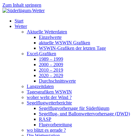
Zum Inhalt springen
Süderlügum-Wetter
Start
Wetter
Aktuelle Wetterdaten
Einzelwerte
aktuelle WSWIN Grafiken
WSWIN-Grafiken der letzten Tage
Excel-Grafiken
1989 – 1999
2000 – 2009
2010 – 2019
2020 – 2029
Durchschnittswerte
Langzeitdaten
Tagesgrafiken WSWIN
woher weht der Wind ?
Segelflugwetterberichte
Segelflugvorhersage für Süderlügum
Segelflug- und Ballonwettervorhersage (DWD)
RASP
Flugvorbereitung
wo blitzt es gerade ?
Die Wetterstation