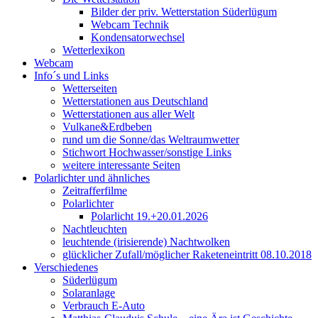
Bilder der priv. Wetterstation Süderlügum
Webcam Technik
Kondensatorwechsel
Wetterlexikon
Webcam
Info´s und Links
Wetterseiten
Wetterstationen aus Deutschland
Wetterstationen aus aller Welt
Vulkane&Erdbeben
rund um die Sonne/das Weltraumwetter
Stichwort Hochwasser/sonstige Links
weitere interessante Seiten
Polarlichter und ähnliches
Zeitrafferfilme
Polarlichter
Polarlicht 19.+20.01.2026
Nachtleuchten
leuchtende (irisierende) Nachtwolken
glücklicher Zufall/möglicher Raketeneintritt 08.10.2018
Verschiedenes
Süderlügum
Solaranlage
Verbrauch E-Auto