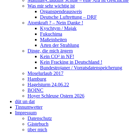
Matthias-Clauduis Schule – eine Ära ist Geschichte
Was mir sehr wichtig ist
Organspendeausweis
Deutsche Luftrettung – DRF
Atomkraft ? – Nein Danke !
Kyschtym / Majak
Fukuchima
Maßeinheiten
Arten der Strahlung
Dinge, die mich ärgern
Kein CO² in NF!
Kein Fracking in Deutschland !
Bundestrojaner / Vorratsdatenspeicherung
Moselurlaub 2017
Hamburg
Hagelsturm 24.06.22
BOINC
Hoyer Schleuse Ostern 2026
düt un dat
Tinnumwetter
Impressum
Datenschutz
Gästebuch
über mich