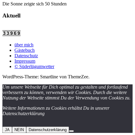
Die Sonne zeigte sich 50 Stunden
Aktuell
über mich
Gästebuch
Datenschutz
Impressum
© Süderlügumwetter
WordPress-Theme: Smartline von ThemeZee.
Um unsere Webseite für Dich optimal zu gestalten und fortlaufend
verbessern zu können, verwenden wir Cookies. Durch die weitere
Nutzung der Webseite stimmst Du der Verwendung von Cookies zu.
Weitere Informationen zu Cookies erhältst Du in unserer
Datenschutzerklärung
JA
NEIN
Datenschutzerklärung