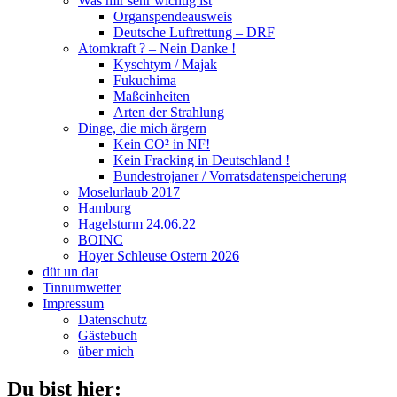
Was mir sehr wichtig ist
Organspendeausweis
Deutsche Luftrettung – DRF
Atomkraft ? – Nein Danke !
Kyschtym / Majak
Fukuchima
Maßeinheiten
Arten der Strahlung
Dinge, die mich ärgern
Kein CO² in NF!
Kein Fracking in Deutschland !
Bundestrojaner / Vorratsdatenspeicherung
Moselurlaub 2017
Hamburg
Hagelsturm 24.06.22
BOINC
Hoyer Schleuse Ostern 2026
düt un dat
Tinnumwetter
Impressum
Datenschutz
Gästebuch
über mich
Du bist hier: