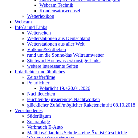
Webcam Technik
Kondensatorwechsel
Wetterlexikon
Webcam
Info´s und Links
Wetterseiten
Wetterstationen aus Deutschland
Wetterstationen aus aller Welt
Vulkane&Erdbeben
rund um die Sonne/das Weltraumwetter
Stichwort Hochwasser/sonstige Links
weitere interessante Seiten
Polarlichter und ähnliches
Zeitrafferfilme
Polarlichter
Polarlicht 19.+20.01.2026
Nachtleuchten
leuchtende (irisierende) Nachtwolken
glücklicher Zufall/möglicher Raketeneintritt 08.10.2018
Verschiedenes
Süderlügum
Solaranlage
Verbrauch E-Auto
Matthias-Clauduis Schule – eine Ära ist Geschichte