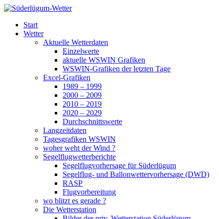
Zum
Inhalt
Süderlügum-Wetter
Start
springen
Wetter
Aktuelle Wetterdaten
Einzelwerte
aktuelle WSWIN Grafiken
WSWIN-Grafiken der letzten Tage
Excel-Grafiken
1989 – 1999
2000 – 2009
2010 – 2019
2020 – 2029
Durchschnittswerte
Langzeitdaten
Tagesgrafiken WSWIN
woher weht der Wind ?
Segelflugwetterberichte
Segelflugvorhersage für Süderlügum
Segelflug- und Ballonwettervorhersage (DWD)
RASP
Flugvorbereitung
wo blitzt es gerade ?
Die Wetterstation
Bilder der priv. Wetterstation Süderlügum