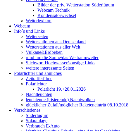
Bilder der priv. Wetterstation Süderlügum
Webcam Technik
Kondensatorwechsel
Wetterlexikon
Webcam
Info´s und Links
Wetterseiten
Wetterstationen aus Deutschland
Wetterstationen aus aller Welt
Vulkane&Erdbeben
rund um die Sonne/das Weltraumwetter
Stichwort Hochwasser/sonstige Links
weitere interessante Seiten
Polarlichter und ähnliches
Zeitrafferfilme
Polarlichter
Polarlicht 19.+20.01.2026
Nachtleuchten
leuchtende (irisierende) Nachtwolken
glücklicher Zufall/möglicher Raketeneintritt 08.10.2018
Verschiedenes
Süderlügum
Solaranlage
Verbrauch E-Auto