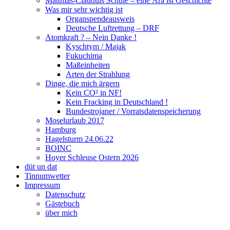
Matthias-Clauduis Schule – eine Ära ist Geschichte
Was mir sehr wichtig ist
Organspendeausweis
Deutsche Luftrettung – DRF
Atomkraft ? – Nein Danke !
Kyschtym / Majak
Fukuchima
Maßeinheiten
Arten der Strahlung
Dinge, die mich ärgern
Kein CO² in NF!
Kein Fracking in Deutschland !
Bundestrojaner / Vorratsdatenspeicherung
Moselurlaub 2017
Hamburg
Hagelsturm 24.06.22
BOINC
Hoyer Schleuse Ostern 2026
düt un dat
Tinnumwetter
Impressum
Datenschutz
Gästebuch
über mich