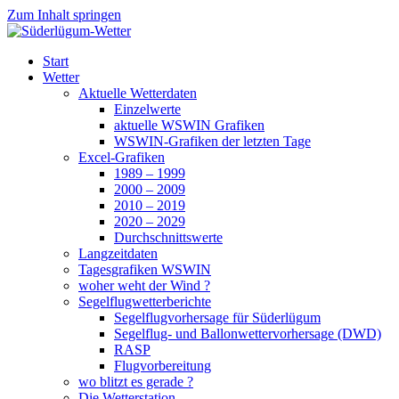
Zum Inhalt springen
Süderlügum-Wetter
Start
Wetter
Aktuelle Wetterdaten
Einzelwerte
aktuelle WSWIN Grafiken
WSWIN-Grafiken der letzten Tage
Excel-Grafiken
1989 – 1999
2000 – 2009
2010 – 2019
2020 – 2029
Durchschnittswerte
Langzeitdaten
Tagesgrafiken WSWIN
woher weht der Wind ?
Segelflugwetterberichte
Segelflugvorhersage für Süderlügum
Segelflug- und Ballonwettervorhersage (DWD)
RASP
Flugvorbereitung
wo blitzt es gerade ?
Die Wetterstation