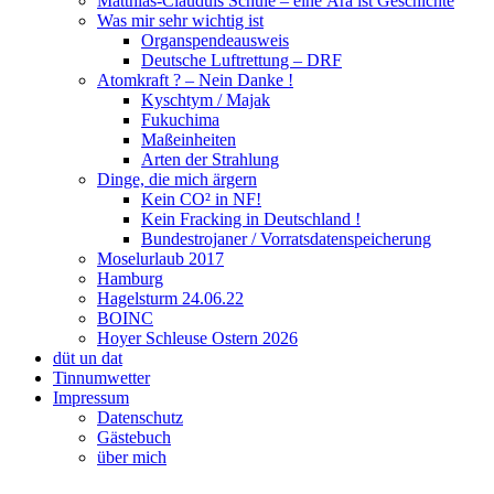
Matthias-Clauduis Schule – eine Ära ist Geschichte
Was mir sehr wichtig ist
Organspendeausweis
Deutsche Luftrettung – DRF
Atomkraft ? – Nein Danke !
Kyschtym / Majak
Fukuchima
Maßeinheiten
Arten der Strahlung
Dinge, die mich ärgern
Kein CO² in NF!
Kein Fracking in Deutschland !
Bundestrojaner / Vorratsdatenspeicherung
Moselurlaub 2017
Hamburg
Hagelsturm 24.06.22
BOINC
Hoyer Schleuse Ostern 2026
düt un dat
Tinnumwetter
Impressum
Datenschutz
Gästebuch
über mich