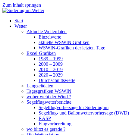
Zum Inhalt springen
Süderlügum-Wetter
Start
Wetter
Aktuelle Wetterdaten
Einzelwerte
aktuelle WSWIN Grafiken
WSWIN-Grafiken der letzten Tage
Excel-Grafiken
1989 – 1999
2000 – 2009
2010 – 2019
2020 – 2029
Durchschnittswerte
Langzeitdaten
Tagesgrafiken WSWIN
woher weht der Wind ?
Segelflugwetterberichte
Segelflugvorhersage für Süderlügum
Segelflug- und Ballonwettervorhersage (DWD)
RASP
Flugvorbereitung
wo blitzt es gerade ?
Die Wetterstation