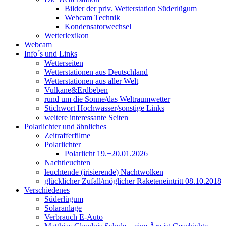
Bilder der priv. Wetterstation Süderlügum
Webcam Technik
Kondensatorwechsel
Wetterlexikon
Webcam
Info´s und Links
Wetterseiten
Wetterstationen aus Deutschland
Wetterstationen aus aller Welt
Vulkane&Erdbeben
rund um die Sonne/das Weltraumwetter
Stichwort Hochwasser/sonstige Links
weitere interessante Seiten
Polarlichter und ähnliches
Zeitrafferfilme
Polarlichter
Polarlicht 19.+20.01.2026
Nachtleuchten
leuchtende (irisierende) Nachtwolken
glücklicher Zufall/möglicher Raketeneintritt 08.10.2018
Verschiedenes
Süderlügum
Solaranlage
Verbrauch E-Auto