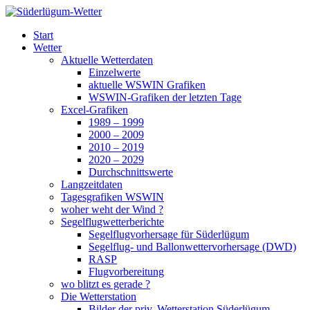
Zum
Inhalt
Süderlügum-Wetter
Start
springen
Wetter
Aktuelle Wetterdaten
Einzelwerte
aktuelle WSWIN Grafiken
WSWIN-Grafiken der letzten Tage
Excel-Grafiken
1989 – 1999
2000 – 2009
2010 – 2019
2020 – 2029
Durchschnittswerte
Langzeitdaten
Tagesgrafiken WSWIN
woher weht der Wind ?
Segelflugwetterberichte
Segelflugvorhersage für Süderlügum
Segelflug- und Ballonwettervorhersage (DWD)
RASP
Flugvorbereitung
wo blitzt es gerade ?
Die Wetterstation
Bilder der priv. Wetterstation Süderlügum