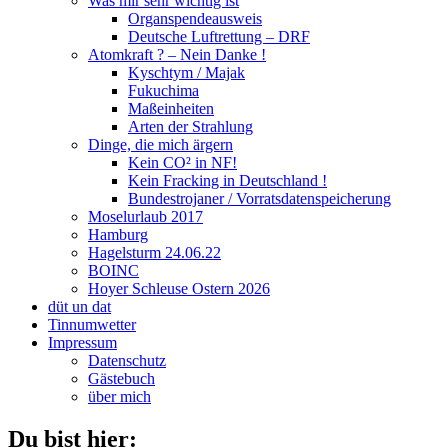
Was mir sehr wichtig ist
Organspendeausweis
Deutsche Luftrettung – DRF
Atomkraft ? – Nein Danke !
Kyschtym / Majak
Fukuchima
Maßeinheiten
Arten der Strahlung
Dinge, die mich ärgern
Kein CO² in NF!
Kein Fracking in Deutschland !
Bundestrojaner / Vorratsdatenspeicherung
Moselurlaub 2017
Hamburg
Hagelsturm 24.06.22
BOINC
Hoyer Schleuse Ostern 2026
düt un dat
Tinnumwetter
Impressum
Datenschutz
Gästebuch
über mich
Du bist hier: