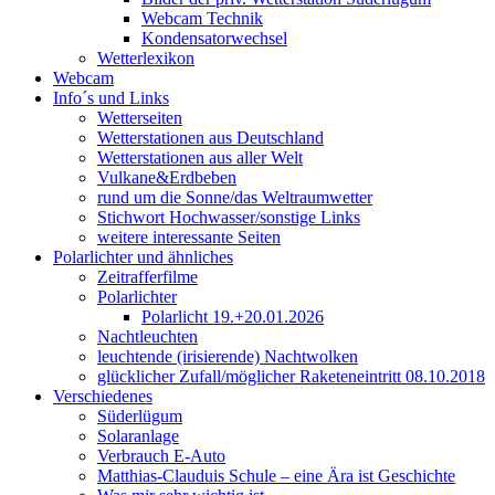
Webcam Technik
Kondensatorwechsel
Wetterlexikon
Webcam
Info´s und Links
Wetterseiten
Wetterstationen aus Deutschland
Wetterstationen aus aller Welt
Vulkane&Erdbeben
rund um die Sonne/das Weltraumwetter
Stichwort Hochwasser/sonstige Links
weitere interessante Seiten
Polarlichter und ähnliches
Zeitrafferfilme
Polarlichter
Polarlicht 19.+20.01.2026
Nachtleuchten
leuchtende (irisierende) Nachtwolken
glücklicher Zufall/möglicher Raketeneintritt 08.10.2018
Verschiedenes
Süderlügum
Solaranlage
Verbrauch E-Auto
Matthias-Clauduis Schule – eine Ära ist Geschichte