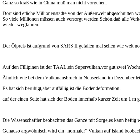
Ganz so kraß wie in China muß man nicht vorgehen.
Dort sind etliche Millionenstädte von der Außenwelt abgeschnitten w
So viele Millionen müssen auch versorgt werden.Schön,daß alle Verke
wieder wegfahren.
Der Ölpreis ist aufgrund von SARS II gefallen,mal sehen,wie weit no
Auf den Fillipinen ist der TAAL,ein Supervulkan,vor gut zwei Woch
Ähnlich wie bei dem Vulkanausbruch in Neuseeland im Dezember letzten
Es hat sich beruhigt,aber auffällig ist die Bodendeformation:
auf der einen Seite hat sich der Boden innerhalb kurzer Zeit um 1 m g
Die Wissenschaftler beobachten das Ganze mit Sorge,es kann heftig 
Genauso argwöhnisch wird ein „normaler“ Vulkan auf Island beobacht