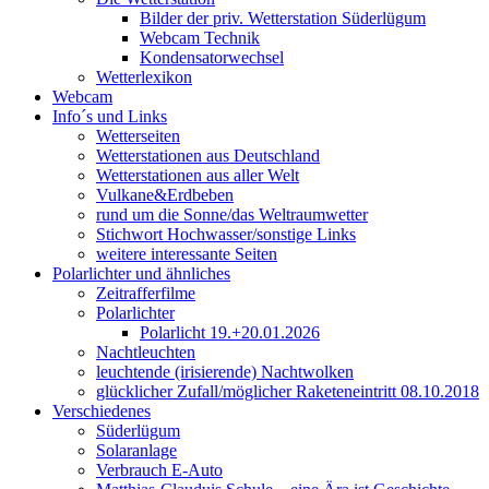
Bilder der priv. Wetterstation Süderlügum
Webcam Technik
Kondensatorwechsel
Wetterlexikon
Webcam
Info´s und Links
Wetterseiten
Wetterstationen aus Deutschland
Wetterstationen aus aller Welt
Vulkane&Erdbeben
rund um die Sonne/das Weltraumwetter
Stichwort Hochwasser/sonstige Links
weitere interessante Seiten
Polarlichter und ähnliches
Zeitrafferfilme
Polarlichter
Polarlicht 19.+20.01.2026
Nachtleuchten
leuchtende (irisierende) Nachtwolken
glücklicher Zufall/möglicher Raketeneintritt 08.10.2018
Verschiedenes
Süderlügum
Solaranlage
Verbrauch E-Auto