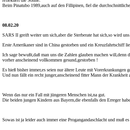
reflektiert die Sonne.
Beim Pinatubo 1989,auch auf den Fillipinen, fiel die durchschnittli
08.02.20
SARS II greift weiter um sich,aber die Sterberate hat sich,so wird un
Erste Amerikaner sind in China gestorben und ein Kreuzfahrtschiff lie
Ich sage bewußt,daß man uns die Zahlen glauben machen will,denn der
vorher anscheinend vollkommen gesund,gestorben !
Es hieß bisher immer,es seien nur ältere Leute mit Vorerkrankungen g
Und nun fällt ein recht junger,anscheinend fitter Mann der Krankhei
Wenn das nur ein Fall mit jüngeren Menschen ist,na gut.
Die beiden jungen Kindern aus Bayern,die ebenfalls den Erreger haben
Sowas ist ja leider auch immer eine Progangandaschlacht und muß es b