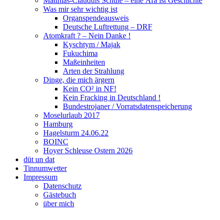
Matthias-Clauduis Schule – eine Ära ist Geschichte
Was mir sehr wichtig ist
Organspendeausweis
Deutsche Luftrettung – DRF
Atomkraft ? – Nein Danke !
Kyschtym / Majak
Fukuchima
Maßeinheiten
Arten der Strahlung
Dinge, die mich ärgern
Kein CO² in NF!
Kein Fracking in Deutschland !
Bundestrojaner / Vorratsdatenspeicherung
Moselurlaub 2017
Hamburg
Hagelsturm 24.06.22
BOINC
Hoyer Schleuse Ostern 2026
düt un dat
Tinnumwetter
Impressum
Datenschutz
Gästebuch
über mich