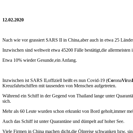
12.02.2020
Nach wie vor grassiert SARS II in China,aber auch in etwa 25 Länder
Inzwischen sind weltweit etwa 45200 Fälle bestätigt,die allermeisten 
Etwa 10% wieder Gesunde,ein Anfang.
Inzwischen ist SARS II,offiziell heißt es nun Covid-19 (
Co
rona
Vi
rus
Kreuzfahrtschiffen mit tausenden von Menschen aufgetreten.
Während ein Schiff in der Gegend von Thailand lange unter Quarantän
sich.
Mehr als 60 Leute wurden schon erkrankt von Bord geholt,immer mehr
Auch das Schiff ist unter Quarantäne und dümpelt auf hoher See.
Viele Firmen in China machen dicht,die Ölpreise schwanken bzw. sinke