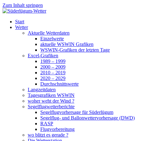
Zum Inhalt springen
Süderlügum-Wetter
Start
Wetter
Aktuelle Wetterdaten
Einzelwerte
aktuelle WSWIN Grafiken
WSWIN-Grafiken der letzten Tage
Excel-Grafiken
1989 – 1999
2000 – 2009
2010 – 2019
2020 – 2029
Durchschnittswerte
Langzeitdaten
Tagesgrafiken WSWIN
woher weht der Wind ?
Segelflugwetterberichte
Segelflugvorhersage für Süderlügum
Segelflug- und Ballonwettervorhersage (DWD)
RASP
Flugvorbereitung
wo blitzt es gerade ?
Die Wetterstation