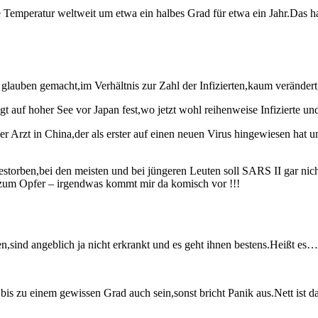
che Temperatur weltweit um etwa ein halbes Grad für etwa ein Jahr.Das
s glauben gemacht,im Verhältnis zur Zahl der Infizierten,kaum verändert
gt auf hoher See vor Japan fest,wo jetzt wohl reihenweise Infizierte un
 Arzt in China,der als erster auf einen neuen Virus hingewiesen hat un
estorben,bei den meisten und bei jüngeren Leuten soll SARS II gar nic
t zum Opfer – irgendwas kommt mir da komisch vor !!!
,sind angeblich ja nicht erkrankt und es geht ihnen bestens.Heißt es…
is zu einem gewissen Grad auch sein,sonst bricht Panik aus.Nett ist da