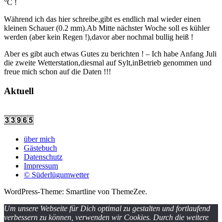
°C !
Während ich das hier schreibe,gibt es endlich mal wieder einen
kleinen Schauer (0.2 mm).Ab Mitte nächster Woche soll es kühler
werden (aber kein Regen !),davor aber nochmal bullig heiß !
Aber es gibt auch etwas Gutes zu berichten ! – Ich habe Anfang Juli
die zweite Wetterstation,diesmal auf Sylt,inBetrieb genommen und
freue mich schon auf die Daten !!!
Aktuell
über mich
Gästebuch
Datenschutz
Impressum
© Süderlügumwetter
WordPress-Theme: Smartline von ThemeZee.
Um unsere Webseite für Dich optimal zu gestalten und fortlaufend
verbessern zu können, verwenden wir Cookies. Durch die weitere