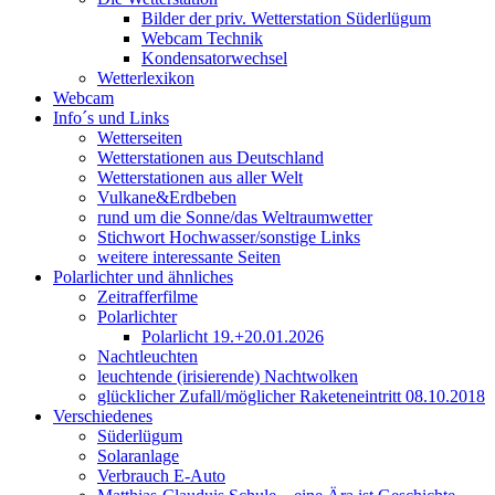
Bilder der priv. Wetterstation Süderlügum
Webcam Technik
Kondensatorwechsel
Wetterlexikon
Webcam
Info´s und Links
Wetterseiten
Wetterstationen aus Deutschland
Wetterstationen aus aller Welt
Vulkane&Erdbeben
rund um die Sonne/das Weltraumwetter
Stichwort Hochwasser/sonstige Links
weitere interessante Seiten
Polarlichter und ähnliches
Zeitrafferfilme
Polarlichter
Polarlicht 19.+20.01.2026
Nachtleuchten
leuchtende (irisierende) Nachtwolken
glücklicher Zufall/möglicher Raketeneintritt 08.10.2018
Verschiedenes
Süderlügum
Solaranlage
Verbrauch E-Auto