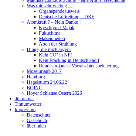
Matthias-Clauduis Schule – eine Ära ist Geschichte
Was mir sehr wichtig ist
Organspendeausweis
Deutsche Luftrettung – DRF
Atomkraft ? – Nein Danke !
Kyschtym / Majak
Fukuchima
Maßeinheiten
Arten der Strahlung
Dinge, die mich ärgern
Kein CO² in NF!
Kein Fracking in Deutschland !
Bundestrojaner / Vorratsdatenspeicherung
Moselurlaub 2017
Hamburg
Hagelsturm 24.06.22
BOINC
Hoyer Schleuse Ostern 2026
düt un dat
Tinnumwetter
Impressum
Datenschutz
Gästebuch
über mich