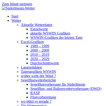
Zum Inhalt springen
Süderlügum-Wetter
Start
Wetter
Aktuelle Wetterdaten
Einzelwerte
aktuelle WSWIN Grafiken
WSWIN-Grafiken der letzten Tage
Excel-Grafiken
1989 – 1999
2000 – 2009
2010 – 2019
2020 – 2029
Durchschnittswerte
Langzeitdaten
Tagesgrafiken WSWIN
woher weht der Wind ?
Segelflugwetterberichte
Segelflugvorhersage für Süderlügum
Segelflug- und Ballonwettervorhersage (DWD)
RASP
Flugvorbereitung
wo blitzt es gerade ?
Die Wetterstation