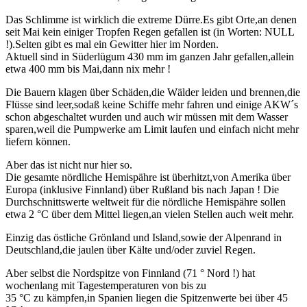
Das Schlimme ist wirklich die extreme Dürre.Es gibt Orte,an denen
seit Mai kein einiger Tropfen Regen gefallen ist (in Worten: NULL
!).Selten gibt es mal ein Gewitter hier im Norden.
Aktuell sind in Süderlügum 430 mm im ganzen Jahr gefallen,allein
etwa 400 mm bis Mai,dann nix mehr !
Die Bauern klagen über Schäden,die Wälder leiden und brennen,die
Flüsse sind leer,sodaß keine Schiffe mehr fahren und einige AKW´s
schon abgeschaltet wurden und auch wir müssen mit dem Wasser
sparen,weil die Pumpwerke am Limit laufen und einfach nicht mehr
liefern können.
Aber das ist nicht nur hier so.
Die gesamte nördliche Hemispähre ist überhitzt,von Amerika über
Europa (inklusive Finnland) über Rußland bis nach Japan ! Die
Durchschnittswerte weltweit für die nördliche Hemispähre sollen
etwa 2 °C über dem Mittel liegen,an vielen Stellen auch weit mehr.
Einzig das östliche Grönland und Island,sowie der Alpenrand in
Deutschland,die jaulen über Kälte und/oder zuviel Regen.
Aber selbst die Nordspitze von Finnland (71 ° Nord !) hat
wochenlang mit Tagestemperaturen von bis zu
35 °C zu kämpfen,in Spanien liegen die Spitzenwerte bei über 45