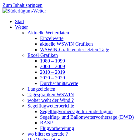
Zum Inhalt springen
Süderlügum-Wetter
Start
Wetter
Aktuelle Wetterdaten
Einzelwerte
aktuelle WSWIN Grafiken
WSWIN-Grafiken der letzten Tage
Excel-Grafiken
1989 – 1999
2000 – 2009
2010 – 2019
2020 – 2029
Durchschnittswerte
Langzeitdaten
Tagesgrafiken WSWIN
woher weht der Wind ?
Segelflugwetterberichte
Segelflugvorhersage für Süderlügum
Segelflug- und Ballonwettervorhersage (DWD)
RASP
Flugvorbereitung
wo blitzt es gerade ?
Die Wetterstation