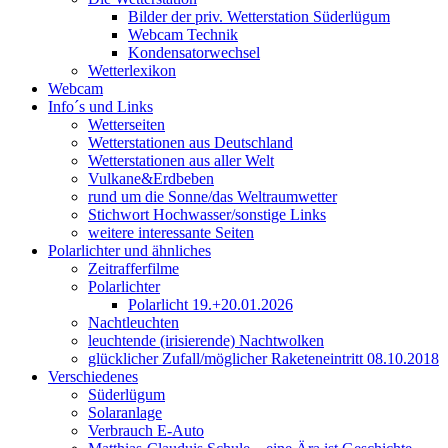
Bilder der priv. Wetterstation Süderlügum
Webcam Technik
Kondensatorwechsel
Wetterlexikon
Webcam
Info´s und Links
Wetterseiten
Wetterstationen aus Deutschland
Wetterstationen aus aller Welt
Vulkane&Erdbeben
rund um die Sonne/das Weltraumwetter
Stichwort Hochwasser/sonstige Links
weitere interessante Seiten
Polarlichter und ähnliches
Zeitrafferfilme
Polarlichter
Polarlicht 19.+20.01.2026
Nachtleuchten
leuchtende (irisierende) Nachtwolken
glücklicher Zufall/möglicher Raketeneintritt 08.10.2018
Verschiedenes
Süderlügum
Solaranlage
Verbrauch E-Auto