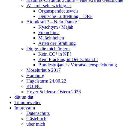
Matthias-Clauduis Schule – eine Ära ist Geschichte
Was mir sehr wichtig ist
Organspendeausweis
Deutsche Luftrettung – DRF
Atomkraft ? – Nein Danke !
Kyschtym / Majak
Fukuchima
Maßeinheiten
Arten der Strahlung
Dinge, die mich ärgern
Kein CO² in NF!
Kein Fracking in Deutschland !
Bundestrojaner / Vorratsdatenspeicherung
Moselurlaub 2017
Hamburg
Hagelsturm 24.06.22
BOINC
Hoyer Schleuse Ostern 2026
düt un dat
Tinnumwetter
Impressum
Datenschutz
Gästebuch
über mich