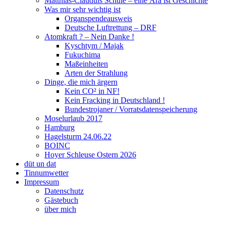
Matthias-Clauduis Schule – eine Ära ist Geschichte
Was mir sehr wichtig ist
Organspendeausweis
Deutsche Luftrettung – DRF
Atomkraft ? – Nein Danke !
Kyschtym / Majak
Fukuchima
Maßeinheiten
Arten der Strahlung
Dinge, die mich ärgern
Kein CO² in NF!
Kein Fracking in Deutschland !
Bundestrojaner / Vorratsdatenspeicherung
Moselurlaub 2017
Hamburg
Hagelsturm 24.06.22
BOINC
Hoyer Schleuse Ostern 2026
düt un dat
Tinnumwetter
Impressum
Datenschutz
Gästebuch
über mich