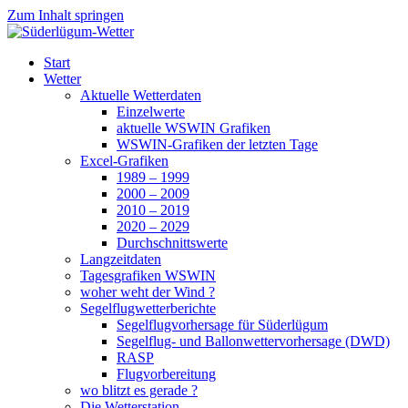
Zum Inhalt springen
Süderlügum-Wetter
Start
Wetter
Aktuelle Wetterdaten
Einzelwerte
aktuelle WSWIN Grafiken
WSWIN-Grafiken der letzten Tage
Excel-Grafiken
1989 – 1999
2000 – 2009
2010 – 2019
2020 – 2029
Durchschnittswerte
Langzeitdaten
Tagesgrafiken WSWIN
woher weht der Wind ?
Segelflugwetterberichte
Segelflugvorhersage für Süderlügum
Segelflug- und Ballonwettervorhersage (DWD)
RASP
Flugvorbereitung
wo blitzt es gerade ?
Die Wetterstation