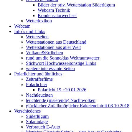
Bilder der priv. Wetterstation Süderlügum
Webcam Technik
Kondensatorwechsel
Wetterlexikon
Webcam
Info´s und Links
Wetterseiten
Wetterstationen aus Deutschland
Wetterstationen aus aller Welt
Vulkane&Erdbeben
rund um die Sonne/das Weltraumwetter
Stichwort Hochwasser/sonstige Links
weitere interessante Seiten
Polarlichter und ähnliches
Zeitrafferfilme
Polarlichter
Polarlicht 19.+20.01.2026
Nachtleuchten
leuchtende (irisierende) Nachtwolken
glücklicher Zufall/möglicher Raketeneintritt 08.10.2018
Verschiedenes
Süderlügum
Solaranlage
Verbrauch E-Auto