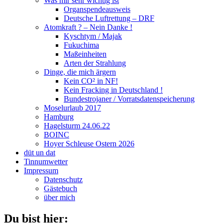
Was mir sehr wichtig ist
Organspendeausweis
Deutsche Luftrettung – DRF
Atomkraft ? – Nein Danke !
Kyschtym / Majak
Fukuchima
Maßeinheiten
Arten der Strahlung
Dinge, die mich ärgern
Kein CO² in NF!
Kein Fracking in Deutschland !
Bundestrojaner / Vorratsdatenspeicherung
Moselurlaub 2017
Hamburg
Hagelsturm 24.06.22
BOINC
Hoyer Schleuse Ostern 2026
düt un dat
Tinnumwetter
Impressum
Datenschutz
Gästebuch
über mich
Du bist hier: