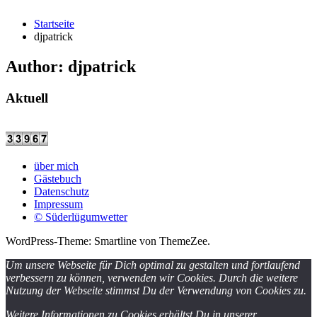
Startseite
djpatrick
Author:
djpatrick
Aktuell
über mich
Gästebuch
Datenschutz
Impressum
© Süderlügumwetter
WordPress-Theme: Smartline von ThemeZee.
Um unsere Webseite für Dich optimal zu gestalten und fortlaufend
verbessern zu können, verwenden wir Cookies. Durch die weitere
Nutzung der Webseite stimmst Du der Verwendung von Cookies zu.
Weitere Informationen zu Cookies erhältst Du in unserer