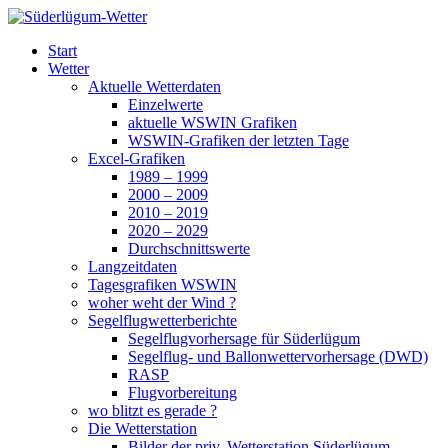
Zum
Inhalt
Süderlügum-Wetter
Start
springen
Wetter
Aktuelle Wetterdaten
Einzelwerte
aktuelle WSWIN Grafiken
WSWIN-Grafiken der letzten Tage
Excel-Grafiken
1989 – 1999
2000 – 2009
2010 – 2019
2020 – 2029
Durchschnittswerte
Langzeitdaten
Tagesgrafiken WSWIN
woher weht der Wind ?
Segelflugwetterberichte
Segelflugvorhersage für Süderlügum
Segelflug- und Ballonwettervorhersage (DWD)
RASP
Flugvorbereitung
wo blitzt es gerade ?
Die Wetterstation
Bilder der priv. Wetterstation Süderlügum