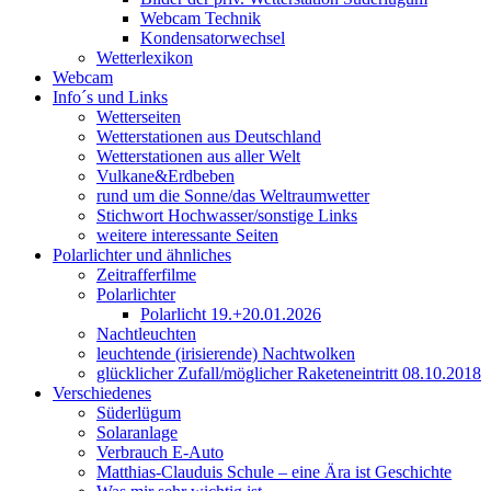
Webcam Technik
Kondensatorwechsel
Wetterlexikon
Webcam
Info´s und Links
Wetterseiten
Wetterstationen aus Deutschland
Wetterstationen aus aller Welt
Vulkane&Erdbeben
rund um die Sonne/das Weltraumwetter
Stichwort Hochwasser/sonstige Links
weitere interessante Seiten
Polarlichter und ähnliches
Zeitrafferfilme
Polarlichter
Polarlicht 19.+20.01.2026
Nachtleuchten
leuchtende (irisierende) Nachtwolken
glücklicher Zufall/möglicher Raketeneintritt 08.10.2018
Verschiedenes
Süderlügum
Solaranlage
Verbrauch E-Auto
Matthias-Clauduis Schule – eine Ära ist Geschichte