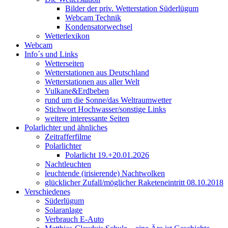
Bilder der priv. Wetterstation Süderlügum
Webcam Technik
Kondensatorwechsel
Wetterlexikon
Webcam
Info´s und Links
Wetterseiten
Wetterstationen aus Deutschland
Wetterstationen aus aller Welt
Vulkane&Erdbeben
rund um die Sonne/das Weltraumwetter
Stichwort Hochwasser/sonstige Links
weitere interessante Seiten
Polarlichter und ähnliches
Zeitrafferfilme
Polarlichter
Polarlicht 19.+20.01.2026
Nachtleuchten
leuchtende (irisierende) Nachtwolken
glücklicher Zufall/möglicher Raketeneintritt 08.10.2018
Verschiedenes
Süderlügum
Solaranlage
Verbrauch E-Auto