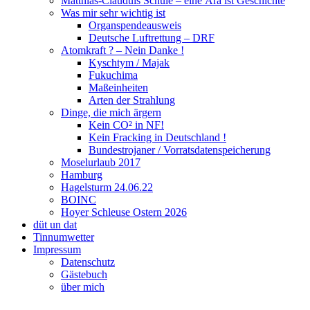
Matthias-Clauduis Schule – eine Ära ist Geschichte
Was mir sehr wichtig ist
Organspendeausweis
Deutsche Luftrettung – DRF
Atomkraft ? – Nein Danke !
Kyschtym / Majak
Fukuchima
Maßeinheiten
Arten der Strahlung
Dinge, die mich ärgern
Kein CO² in NF!
Kein Fracking in Deutschland !
Bundestrojaner / Vorratsdatenspeicherung
Moselurlaub 2017
Hamburg
Hagelsturm 24.06.22
BOINC
Hoyer Schleuse Ostern 2026
düt un dat
Tinnumwetter
Impressum
Datenschutz
Gästebuch
über mich