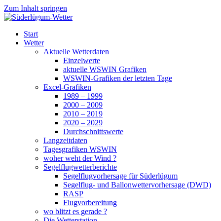
Zum Inhalt springen
Süderlügum-Wetter
Start
Wetter
Aktuelle Wetterdaten
Einzelwerte
aktuelle WSWIN Grafiken
WSWIN-Grafiken der letzten Tage
Excel-Grafiken
1989 – 1999
2000 – 2009
2010 – 2019
2020 – 2029
Durchschnittswerte
Langzeitdaten
Tagesgrafiken WSWIN
woher weht der Wind ?
Segelflugwetterberichte
Segelflugvorhersage für Süderlügum
Segelflug- und Ballonwettervorhersage (DWD)
RASP
Flugvorbereitung
wo blitzt es gerade ?
Die Wetterstation